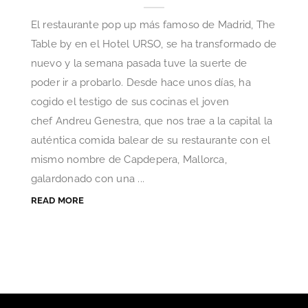
El restaurante pop up más famoso de Madrid, The
Table by en el Hotel URSO, se ha transformado de
nuevo y la semana pasada tuve la suerte de
poder ir a probarlo. Desde hace unos días, ha
cogido el testigo de sus cocinas el joven
chef Andreu Genestra, que nos trae a la capital la
auténtica comida balear de su restaurante con el
mismo nombre de Capdepera, Mallorca,
galardonado con una ...
READ MORE