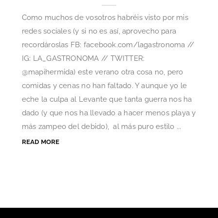
Como muchos de vosotros habréis visto por mis
redes sociales (y si no es así, aprovecho para
recordároslas FB: facebook.com/lagastronoma //
IG: LA_GASTRONOMA // TWITTER:
@mapihermida) este verano otra cosa no, pero
comidas y cenas no han faltado. Y aunque yo le
eche la culpa al Levante que tanta guerra nos ha
dado (y que nos ha llevado a hacer menos playa y
más zampeo del debido), al más puro estilo ...
READ MORE