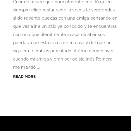
Cuando ocurre que normalmente eres tú quien
siempre elige restaurante, a veces te sorprendes
si de repente quedas con una amiga pensando en
que vas a ir a un sitio ya conocido y te encuentras
con uno que literalmente acaba de abrir sus
puertas, que está cerca de tu casa y del que ni
siquiera te habías percatado. Así me ocurrió ayer
cuando mi amiga y gran periodista Inés Romera
me mandó ...
READ MORE