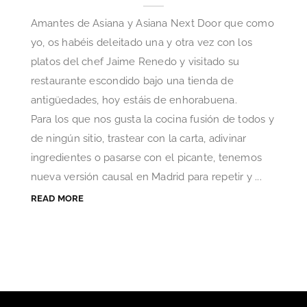
Amantes de Asiana y Asiana Next Door que como
yo, os habéis deleitado una y otra vez con los
platos del chef Jaime Renedo y visitado su
restaurante escondido bajo una tienda de
antigüedades, hoy estáis de enhorabuena.
Para los que nos gusta la cocina fusión de todos y
de ningún sitio, trastear con la carta, adivinar
ingredientes o pasarse con el picante, tenemos
nueva versión causal en Madrid para repetir y ...
READ MORE