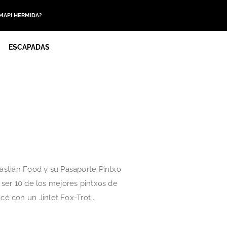
 MAPI HERMIDA?
ESCAPADAS
bastián Food y su Pasaporte Pintxo
 ser 10 de los mejores pintxos de
 con un Jinlet Fox-Trot ...