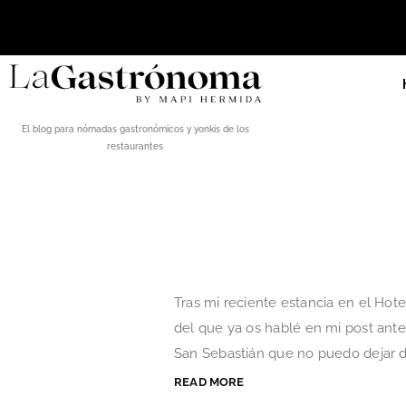
El blog para nómadas gastronómicos y yonkis de los
restaurantes
Tras mi reciente estancia en el Hote
del que ya os hablé en mi post anter
San Sebastián que no puedo dejar de
READ MORE