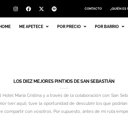
CONTACTO
¿QUIÉN ES
HOME
ME APETECE
POR PRECIO
POR BARRIO
LOS DIEZ MEJORES PINTXOS DE SAN SEBASTIÁN
l Hotel María Cristina y a través de la colaboración con San Se
ior (ver aquí), tuve la oportunidad de descubrir los que podrían
 compartir con vosotros. Por supuesto, antes de mi ruta empecé