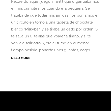
Recuerdo aquel juego infantil que organizábamos
en mis cumpleaños cuando era pequeña. Se
trataba de que todas mis amigas nos poníamos en
un círculo en torno a una tableta de chocolate
blanco 'Milkybar' y se tiraba un dado por orden. Si
te salía un 6, tenías que volver a tirarlo, y si te
volvía a salir otro 6, era el turno en el menor
tiempo posible, ponerte unos guantes, coger ...
READ MORE