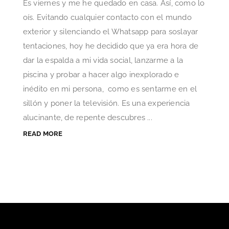
Es viernes y me he quedado en casa. Así, como lo
oís. Evitando cualquier contacto con el mundo
exterior y silenciando el Whatsapp para soslayar
tentaciones, hoy he decidido que ya era hora de
dar la espalda a mi vida social, lanzarme a la
piscina y probar a hacer algo inexplorado e
inédito en mi persona, como es sentarme en el
sillón y poner la televisión. Es una experiencia
alucinante, de repente descubres ...
READ MORE