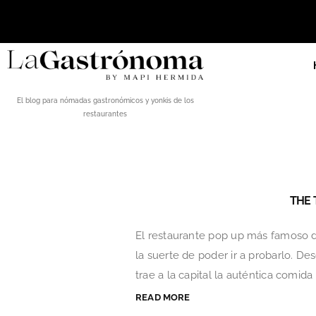
El blog para nómadas gastronómicos y yonkis de los
restaurantes
THE 
El restaurante pop up más famoso d
la suerte de poder ir a probarlo. D
trae a la capital la auténtica comi
READ MORE