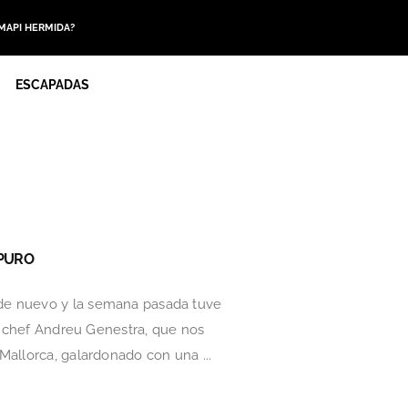
 MAPI HERMIDA?
ESCAPADAS
 PURO
 de nuevo y la semana pasada tuve
en chef Andreu Genestra, que nos
Mallorca, galardonado con una ...