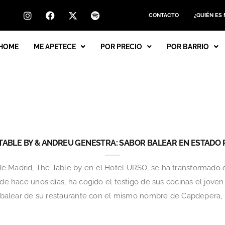
CONTACTO
¿QUIÉN ES
HOME
ME APETECE
POR PRECIO
POR BARRIO
TABLE BY & ANDREU GENESTRA: SABOR BALEAR EN ESTADO
e Madrid, The Table by en el Hotel URSO, se ha transformado
esde hace unos días, ha cogido el testigo de sus cocinas el jov
da balear de su restaurante con el mismo nombre de Capdepera, 