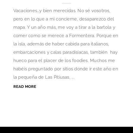
Vacaciones…y bien merecidas. No sé vosotros,
pero en lo que a mi concierne, desaparezco del
mapa. Y un año más, me voy a tirar a la bartola y
comer como se merece a Formentera. Porque en
la isla, además de haber cabida para italianos,
embarcaciones y calas paradisíacas, también hay
hueco para el placer de los foodies. Muchos me
habéis preguntado por sitios donde ir este año en
la pequeña de Las Pitiusas, ...
READ MORE