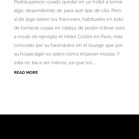
Podría parecer osado quedar en un hotel a tomar
algo, dependiendo de para qué tipo de cita. Pero
si de algo saben los franceses, habituales en esto
de tomarse copas en lobbys de postín (cítese solo
a modo de ejemplo el Hotel Costes en París, más
conocido por su faranduleo en el lounge que por
su hospedaje) es sobre cómo imponer modas. Y
esta no iba a ser menos, así que los ...
READ MORE