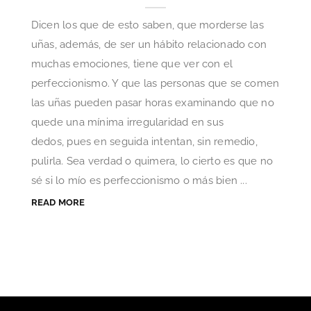
Dicen los que de esto saben, que morderse las
uñas, además, de ser un hábito relacionado con
muchas emociones, tiene que ver con el
perfeccionismo. Y que las personas que se comen
las uñas pueden pasar horas examinando que no
quede una mínima irregularidad en sus
dedos, pues en seguida intentan, sin remedio,
pulirla. Sea verdad o quimera, lo cierto es que no
sé si lo mío es perfeccionismo o más bien ...
READ MORE