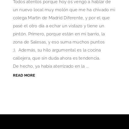
Todos atentos porque hoy os vengo a hablar de
un nuevo local muy molón que me ha chivado mi
colega Martín de Madrid Diferente, y por el que
pasé el otro día a echar un vistazo y tiene un
pintón. Primero, porque están en mi barrio, la
zona de Salesas, y eso suma muchos puntos
;). Además, su hilo argumental es la cocina
callejera, que sin duda ahora es tendencia.
De hecho, ya había aterrizado en la ...
READ MORE