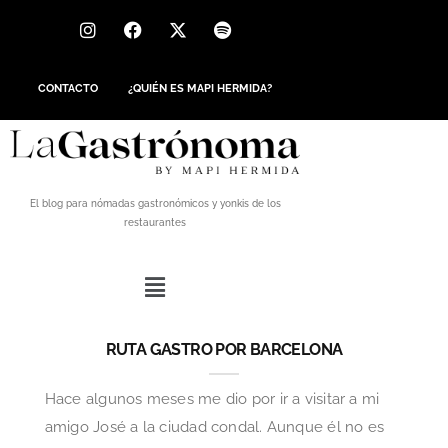
CONTACTO
¿QUIÉN ES MAPI HERMIDA?
El blog para nómadas gastronómicos y yonkis de los
restaurantes
RUTA GASTRO POR BARCELONA
Hace algunos meses me dio por ir a visitar a mi
amigo José a la ciudad condal. Aunque él no es