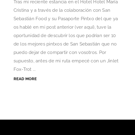
Tras mi reciente estancia en el Hotel Hotel María
Cristina y a través de la colaboración con San
Sebastián Food y su Pasaporte Pintxo del que ya
os hablé en mi post anterior (ver aquí), tuve la
oportunidad de descubrir los que podrían ser 10
de los mejores pintxos de San Sebastián que no
puedo dejar de compartir con vosotros. Por
supuesto, antes de mi ruta empecé con un Jinlet
Fox-Trot ...
READ MORE