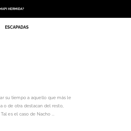
 MAPI HERMIDA?
ESCAPADAS
ar su tiempo a aquello que más le
a o de otra destacan del resto,
Tal es el caso de Nacho ...