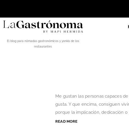
El blog para nómadas gastronómicos y yonkis de los
restaurantes
Me gustan las personas capaces de 
gusta. Y que encima, consiguen vivi
porque la implicación, dedicación o 
READ MORE