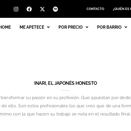
CONTACTO
¿QUIÉN ES
HOME
ME APETECE
POR PRECIO
POR BARRIO
INARI, EL JAPONÉS HONESTO
transformar su pasión en su profesión. Que apuestan por dedic
r de ello. Son estos profesionales los que creo que de una form
mimo con la que hacen su trabajo se nota en el resultado final. 