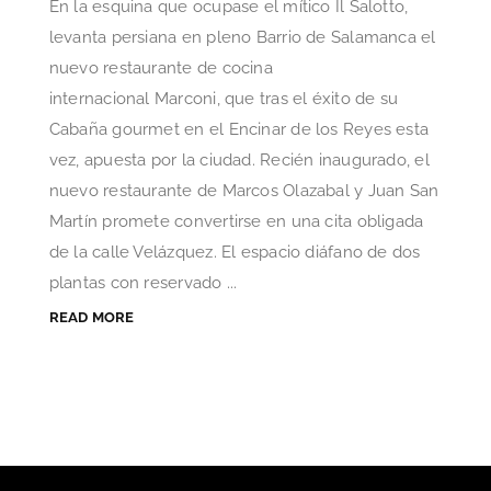
En la esquina que ocupase el mítico Il Salotto,
levanta persiana en pleno Barrio de Salamanca el
nuevo restaurante de cocina
internacional Marconi, que tras el éxito de su
Cabaña gourmet en el Encinar de los Reyes esta
vez, apuesta por la ciudad. Recién inaugurado, el
nuevo restaurante de Marcos Olazabal y Juan San
Martín promete convertirse en una cita obligada
de la calle Velázquez. El espacio diáfano de dos
plantas con reservado ...
READ MORE