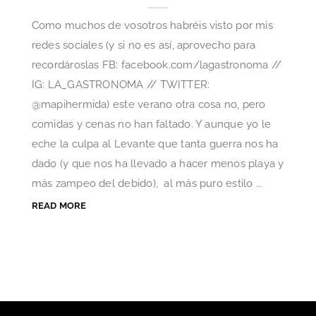
Como muchos de vosotros habréis visto por mis
redes sociales (y si no es así, aprovecho para
recordároslas FB: facebook.com/lagastronoma //
IG: LA_GASTRONOMA // TWITTER:
@mapihermida) este verano otra cosa no, pero
comidas y cenas no han faltado. Y aunque yo le
eche la culpa al Levante que tanta guerra nos ha
dado (y que nos ha llevado a hacer menos playa y
más zampeo del debido), al más puro estilo ...
READ MORE