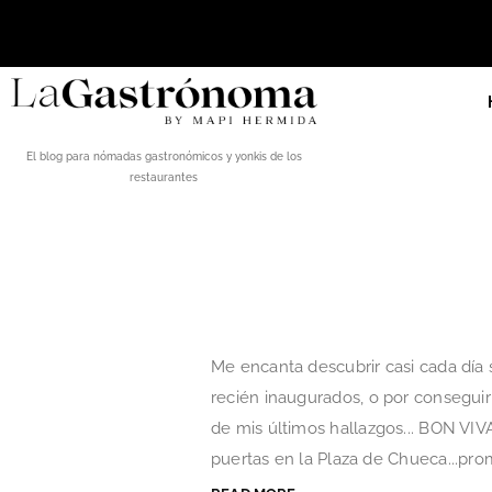
El blog para nómadas gastronómicos y yonkis de los
restaurantes
Me encanta descubrir casi cada día s
recién inaugurados, o por consegui
de mis últimos hallazgos... BON VIVA
puertas en la Plaza de Chueca...prom