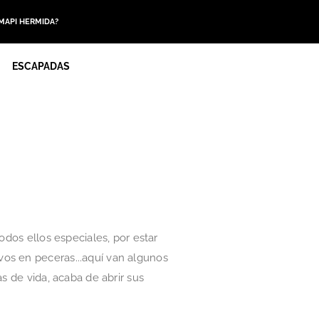
 MAPI HERMIDA?
ESCAPADAS
odos ellos especiales, por estar
vos en peceras...aquí van algunos
s de vida, acaba de abrir sus