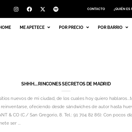
CONTACTO
¿QUIÉN ES
HOME
ME APETECE
POR PRECIO
POR BARRIO
SHHH….RINCONES SECRETOS DE MADRID
itios nuevos de mi ciudad, de los cuales hoy quiero hablaros...t
r reinventarse, ofeciendo desde sándwiches de autor hasta hue
NT & CO (C./ San Gregorio, 8. Tel.: 91 704 82 86): Con pocos día
ete ser ...