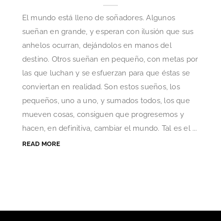
El mundo está lleno de soñadores. Algunos
sueñan en grande, y esperan con ilusión que sus
anhelos ocurran, dejándolos en manos del
destino. Otros sueñan en pequeño, con metas por
las que luchan y se esfuerzan para que éstas se
conviertan en realidad. Son estos sueños, los
pequeños, uno a uno, y sumados todos, los que
mueven cosas, consiguen que progresemos y
hacen, en definitiva, cambiar el mundo. Tal es el ...
READ MORE