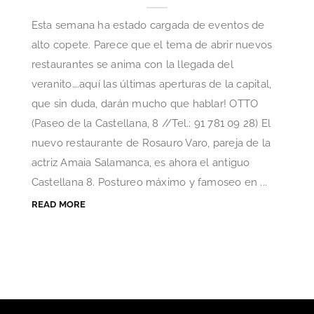
Esta semana ha estado cargada de eventos de
alto copete. Parece que el tema de abrir nuevos
restaurantes se anima con la llegada del
veranito….aquí las últimas aperturas de la capital,
que sin duda, darán mucho que hablar! OTTO
(Paseo de la Castellana, 8 //Tel.: 91 781 09 28) El
nuevo restaurante de Rosauro Varo, pareja de la
actriz Amaia Salamanca, es ahora el antiguo
Castellana 8. Postureo máximo y famoseo en ...
READ MORE