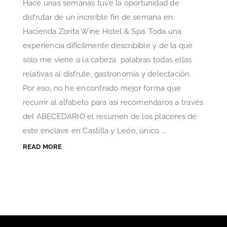
Hace unas semanas tuve la oportunidad de
disfrutar de un increíble fin de semana en
Hacienda Zorita Wine Hotel & Spa. Toda una
experiencia difícilmente describible y de la que
sólo me viene a la cabeza palabras todas ellas
relativas al disfrute, gastronomía y delectación.
Por eso, no he encontrado mejor forma que
recurrir al alfabeto para así recomendaros a través
del ABECEDARIO el resumen de los placeres de
este enclave en Castilla y León, único ...
READ MORE