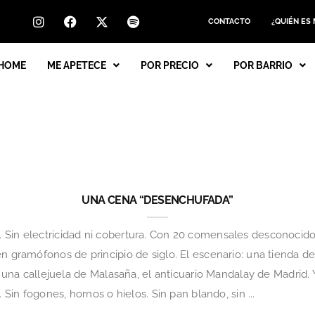
CONTACTO
¿QUIÉN ES
HOME
ME APETECE
POR PRECIO
POR BARRIO
UNA CENA “DESENCHUFADA”
Sin electricidad ni cobertura. Con 20 comensales desconocidos
en gramófonos de principio de siglo. El escenario: una tienda d
 en una callejuela de Malasaña, el anticuario Mandalay de Madri
 Sin fogones, hornos o hielos. Sin pan blando, sin ...