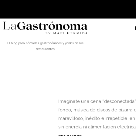
El blog para nómadas gastronómicos y yonkis de los
restaurantes
Imagínate una cena “desconectada”. 
fondo, música de discos de pizarra 
maravilloso, inédito e irrepetible,
sin energía ni alimentación eléctrica.