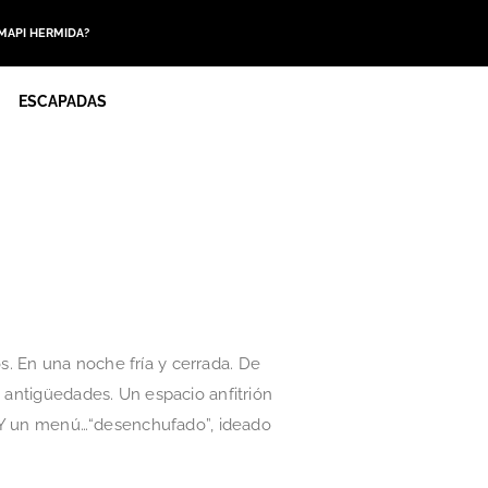
 MAPI HERMIDA?
ESCAPADAS
. En una noche fría y cerrada. De
e antigüedades. Un espacio anfitrión
d. Y un menú…“desenchufado”, ideado