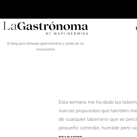
El blog para nómadas gastronómicos y yonkis de los
restaurantes
Esta semana me ha dado las tabernas
nuevas propuestas que también mere
de cualquier tabernero que se precie
pequeño comedor, humilde pero viaj