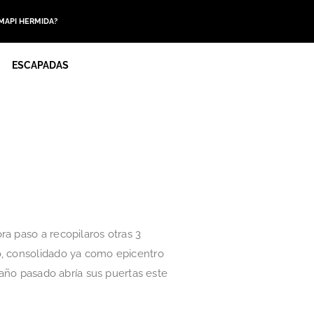
 MAPI HERMIDA?
ESCAPADAS
ra paso a recopilaros otras 3
o, consolidado ya como epicentro
 año pasado abría sus puertas este