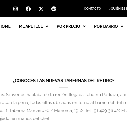
CONTACTO
¿QUIÉN ES
HOME
ME APETECE
POR PRECIO
POR BARRIO
¿CONOCES LAS NUEVAS TABERNAS DEL RETIRO?
. Si ayer os hablaba de la recién llegada Taberna Pedraza, aho
cen la pena, todas ellas ubicadas en torno al barrio del Retir
: 1. Taberna Marcano (C./ Menorca, 19 // Tel.: 91 409 36 42) El
ado, en manos del chef ...