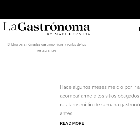
El blog para nómadas gastronómicos y yonkis de los
restaurantes
Hace algunos meses me dio por ir a v
acompañarme a los sitios obligados 
relataros mi fin de semana gastron
antes ...
READ MORE