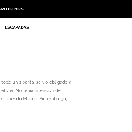
 MAPI HERMIDA?
ESCAPADAS
todo un sibarita, se vio obligado a
celona. No tenía intención de
 mi querido Madrid. Sin embargo,