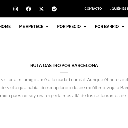
CONTACTO
¿QUIÉN ES
HOME
ME APETECE
POR PRECIO
POR BARRIO
RUTA GASTRO POR BARCELONA
isitar a mi amigo José a la ciudad condal. Aunque él no es del 
de visita que había ido recopilando desde mi último viaje a Bar
ómico pues no soy una experta más allá de los restaurantes de