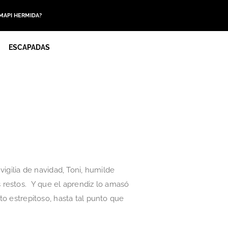
 MAPI HERMIDA?
ESCAPADAS
gilia de navidad, Toni, humilde
 restos. Y que el aprendiz lo amasó
to estrepitoso, hasta tal punto que