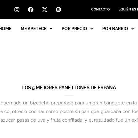
CONTACTO
¿QUIÉN ES
HOME
ME APETECE
POR PRECIO
POR BARRIO
LOS 5 MEJORES PANETTONES DE ESPAÑA
 quemado un bizcocho preparado para un gran banquete en la vi
vico, ofreció cocinar como postre su pan que guardaba con los
azúcar, pasas de uva y fruta confitada, y el resultado fue un éxi