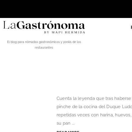
El blog para nómadas gastronómicos y yonkis de los
restaurantes
Cuenta la leyenda que tras haberse
pinche de la cocina del Duque Ludo
repetidas veces con harina, huevos, 
su pan ...