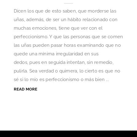
Dicen los que de esto saben, que morderse las
uñas, además, de ser un hábito relacionado con
muchas emociones, tiene que ver con el
perfeccionismo. Y que las personas que se comen
las uñas pueden pasar horas examinando que no
quede una mínima irregularidad en sus
dedos, pues en seguida intentan, sin remedio,
pulirla. Sea verdad o quimera, lo cierto es que no
sé si lo mío es perfeccionismo o más bien ...
READ MORE