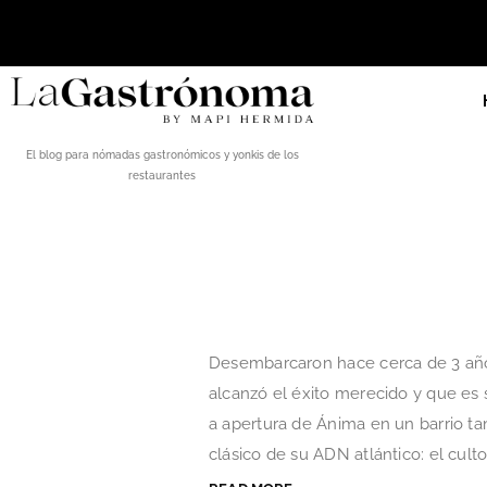
El blog para nómadas gastronómicos y yonkis de los
restaurantes
Desembarcaron hace cerca de 3 año
alcanzó el éxito merecido y que es 
a apertura de Ánima en un barrio t
clásico de su ADN atlántico: el culto a