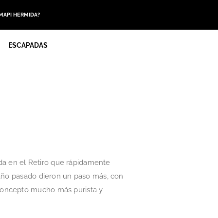
 MAPI HERMIDA?
ESCAPADAS
a en el Retiro que rápidamente
 año pasado dieron un paso más, con
 concepto mucho más purista y