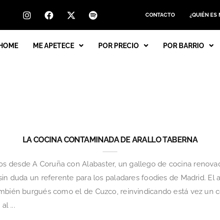
CONTACTO
¿QUIÉN ES
HOME
ME APETECE
POR PRECIO
POR BARRIO
LA COCINA CONTAMINADA DE ARALLO TABERNA
s desde A Coruña con Alabaster, un gallego de cocina renovad
sin duda un referente para los paladares foodies de Madrid. El
ambién burgués como el de Cuzco, reinvindicando está vez un
l ...