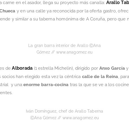
Arallo Ta
 carne en el asador, llega su proyecto más canalla:
Chueca
y en una calle ya reconocida por la oferta gastro, of
ende y similar a su taberna homónima de A Coruña, pero que n
La gran barra interior de Arallo ⒸAna
Gómez // www.anagomez.eu
Alborada
ices de
(1 estrella Michelin), dirigido por
Anxo García
y
 socios han elegido esta vez la céntrica
calle de la Reina
, par
strial y una
enorme barra-cocina
tras la que se ve a los coci
ientes.
Iván Domínguez, chef de Arallo Taberna
ⒸAna Gómez // www.anagomez.eu