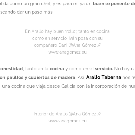
solida como un gran chef, y es para mi ya un
buen exponente de
uscando dar un paso más.
En Arallo hay buen “rollo”, tanto en cocina
como en servicio. Iván posa con su
compañero Dani ⒸAna Gómez //
www.anagomez.eu
honestidad
, tanto en la
cocina
y como en el
servicio.
No hay ca
Arallo Taberna
on palillos y cubiertos de madera
. Así,
nos r
n una cocina que viaja desde Galicia con la incorporación de 
Interior de Arallo ⒸAna Gómez //
www.anagomez.eu