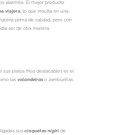
 os alarméis. El mejor producto
na viajera
, lo que resulta en una
 materia prima de calidad, pero con
día ser de otra manera.
e sus platos fríos destacables es el
como las
volandeiras
o zamburiñas
bligadas sus
croquetas nigiri
de