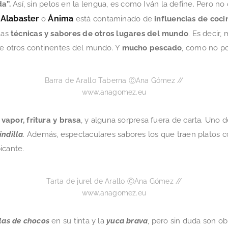
a”.
Así, sin pelos en la lengua, es como Iván la define. Pero no
Alabaster
Ánima
n
o
está contaminado de
influencias de coci
las
técnicas y sabores de otros lugares del mundo
. Es decir,
de otros continentes del mundo. Y
mucho pescado
, como no po
Barra de Arallo Taberna ⒸAna Gómez //
www.anagomez.eu
, vapor, fritura y brasa
, y alguna sorpresa fuera de carta. Uno d
indilla
. Además, espectaculares sabores los que traen platos 
icante.
Tarta de jurel de Arallo ⒸAna Gómez //
www.anagomez.eu
las de chocos
en su tinta y la
yuca brava
, pero sin duda son o