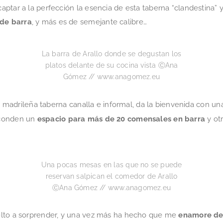
ptar a la perfección la esencia de esta taberna “clandestina” y
de barra
, y más es de semejante calibre…
La barra de Arallo donde se degustan los
platos delante de su cocina vista ⒸAna
Gómez // www.anagomez.eu
ta madrileña taberna canalla e informal, da la bienvenida con u
conden un
espacio para más de 20 comensales en barra
y ot
Una pocas mesas en las que no se puede
reservan salpican el comedor de Arallo
ⒸAna Gómez // www.anagomez.eu
elto a sorprender, y una vez más ha hecho que me
enamore de