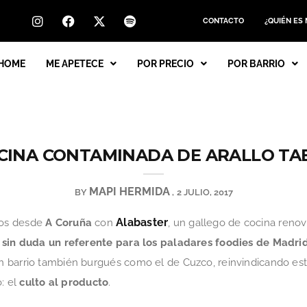
CONTACTO
¿QUIÉN ES
HOME
ME APETECE
POR PRECIO
POR BARRIO
CINA CONTAMINADA DE ARALLO T
MAPI HERMIDA
BY
2 JULIO, 2017
Alabaster
ños desde
A Coruña
con
, un gallego de cocina reno
 sin duda un referente para los paladares foodies de Madri
 barrio también burgués como el de Cuzco, reinvindicando e
o: el
culto al producto
.