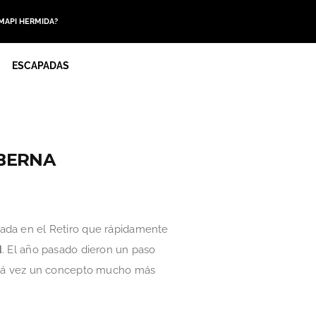
 MAPI HERMIDA?
ESCAPADAS
ABERNA
vada en el Retiro que rápidamente
d
. El año pasado dieron un paso
stá vez un concepto mucho más