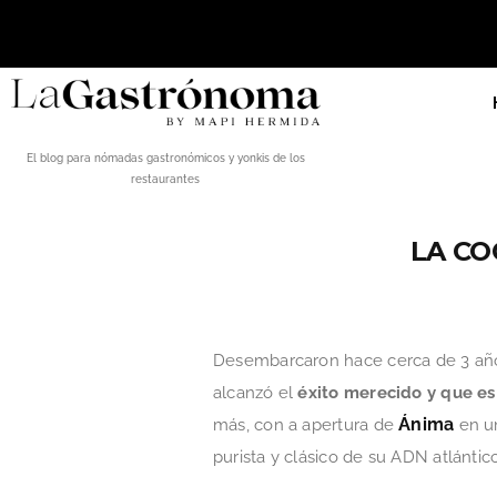
El blog para nómadas gastronómicos y yonkis de los
restaurantes
LA CO
Desembarcaron hace cerca de 3 a
alcanzó el
éxito merecido y que es
Ánima
más, con a apertura de
en un
purista y clásico de su ADN atlántic