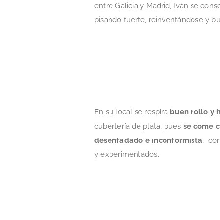
entre Galicia y Madrid, Iván se con
pisando fuerte, reinventándose y b
En su local se respira
buen rollo y 
cubertería de plata, pues
se come c
desenfadado e inconformista
, co
y experimentados.