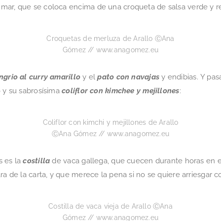
mar, que se coloca encima de una croqueta de salsa verde y r
Croquetas de merluza de Arallo ⒸAna
Gómez // www.anagomez.eu
ngrio al curry amarillo
y el
pato con navajas
y endibias. Y pas
 y su sabrosísima
coliflor con kimchee
y mejillones
:
Coliflor con kimchi y mejillones de Arallo
ⒸAna Gómez // www.anagomez.eu
s es la
costilla
de vaca gallega, que cuecen durante horas en e
ra de la carta, y que merece la pena si no se quiere arriesgar c
Costilla de vaca vieja de Arallo ⒸAna
Gómez // www.anagomez.eu