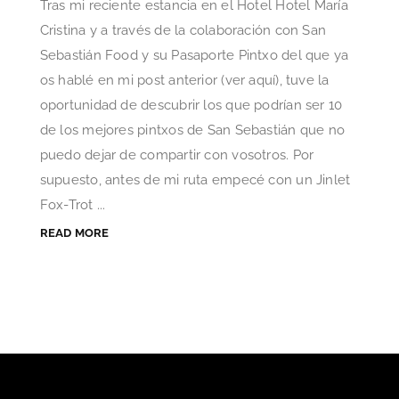
Tras mi reciente estancia en el Hotel Hotel María
Cristina y a través de la colaboración con San
Sebastián Food y su Pasaporte Pintxo del que ya
os hablé en mi post anterior (ver aquí), tuve la
oportunidad de descubrir los que podrían ser 10
de los mejores pintxos de San Sebastián que no
puedo dejar de compartir con vosotros. Por
supuesto, antes de mi ruta empecé con un Jinlet
Fox-Trot ...
READ MORE