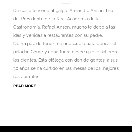
De casta le viene al galgo. Alejandra Ansón, hija
del Presidente de la Real Academia de la
Gastronomía, Rafael Ansón, mucho le debe a las
idas y venidas a restaurantes con su padre.
No ha podido tener mejor escuela para educar el
paladar. Come y cena fuera desde que le salieron
los dientes. Esta bióloga con don de gentes, a sus
30 años se ha curtido en las mesas de los mejores
restaurantes ...
READ MORE