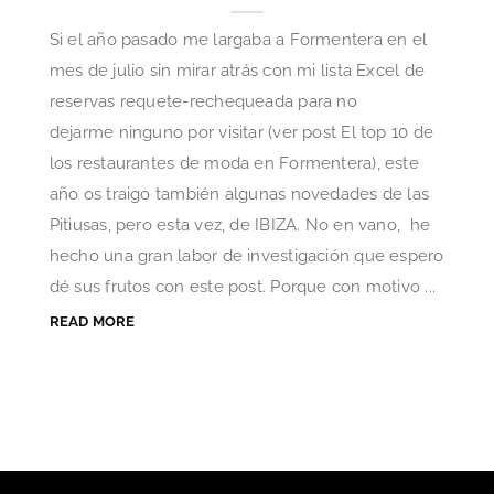
Si el año pasado me largaba a Formentera en el
mes de julio sin mirar atrás con mi lista Excel de
reservas requete-rechequeada para no
dejarme ninguno por visitar (ver post El top 10 de
los restaurantes de moda en Formentera), este
año os traigo también algunas novedades de las
Pitiusas, pero esta vez, de IBIZA. No en vano, he
hecho una gran labor de investigación que espero
dé sus frutos con este post. Porque con motivo ...
READ MORE