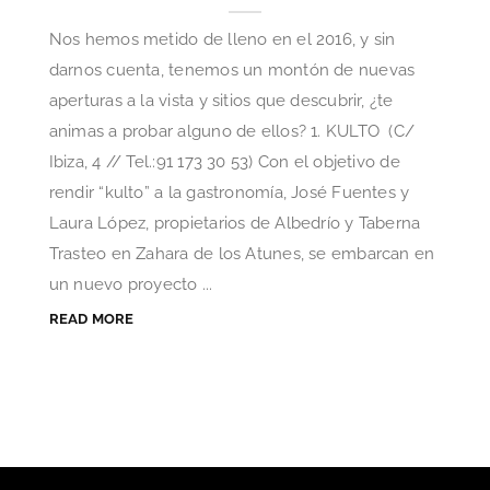
Nos hemos metido de lleno en el 2016, y sin
darnos cuenta, tenemos un montón de nuevas
aperturas a la vista y sitios que descubrir, ¿te
animas a probar alguno de ellos? 1. KULTO (C/
Ibiza, 4 // Tel.:91 173 30 53) Con el objetivo de
rendir “kulto” a la gastronomía, José Fuentes y
Laura López, propietarios de Albedrío y Taberna
Trasteo en Zahara de los Atunes, se embarcan en
un nuevo proyecto ...
READ MORE