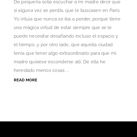
De pequeña solía escuchar a mi madre decir que
si alguna vez se perdía, que le buscasen en París.
Yo intuía que nunca se iba a perder, porque tiene
una mágica virtud de estar siempre que se le
puede necesitar desafiando incluso el espacio y
el tiempo, y por otro lado, que aquella ciudad
tenía que tener algo extraordinario para que mi
madre quisiese esconderse allí. De ella he
heredado menos cosas ...
READ MORE