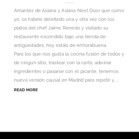
Amantes de Asiana y Asiana Next Door que como
yo, os habéis deleitado una y otra vez con los
platos del chef Jaime Renedo y visitado su
restaurante escondido bajo una tienda de
antigüedades, hoy estáis de enhorabuena.
Para los que nos gusta la cocina fusión de todos y
de ningún sitio, trastear con la carta, adivinar
ingredientes o pasarse con el picante, tenemos
nueva versión causal en Madrid para repetir y ...
READ MORE