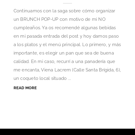
Continuamos con la saga sobre cómo organizar
un BRUNCH POP-UP con motivo de mi NO
cumpleaños. Ya os recomendé algunas bebidas
en mi pasada entrada del post y hoy damos paso
a los platos y el menú principal. Lo primero, y más
importante, es elegir un pan que sea de buena
calidad. En mi caso, recurrí a una panadería que
me encanta, Viena Lacrem (Calle Santa Brígida, 6),
un coqueto local situado ...
READ MORE