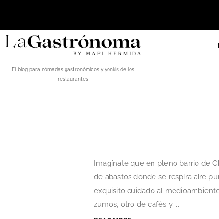
El blog para nómadas gastronómicos y yonkis de los
restaurantes
Imagínate que en pleno barrio de 
de abastos donde se respira aire p
exquisito cuidado al medioambiente.
zumos, otro de cafés y ...