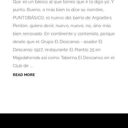
Que es un básico al que tienes que ir lo digo yo. Y
punto. Bueno, o más bien lo dice su nombre,
PUNTOBÁSICO, el nuevo del barrio de Argüelles.
Perdón, quiero decir, nuevo, nuevo, no, sino más
bien renovado. En continente y contenido, porque
desde que el Grupo El Descanso - asador El
Descanso 1927, restaurante El Plantío 35 en
Majadahonda así como Taberna El Descanso en el
Club de ...
READ MORE