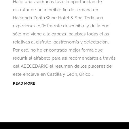
Hace unas semanas tuve la oportunidad de
disfrutar de un increíble fin de semana en
Hacienda Zorita Wine Hotel & Spa. Toda una
experiencia difícilmente describible y de la que
sólo me viene a la cabeza palabras todas ellas
relativas al disfrute, gastronomía y delectación.
Por eso, no he encontrado mejor forma que
recurrir al alfabeto para así recomendaros a través
del ABECEDARIO el resumen de los placeres de
este enclave en Castilla y León, único ...
READ MORE