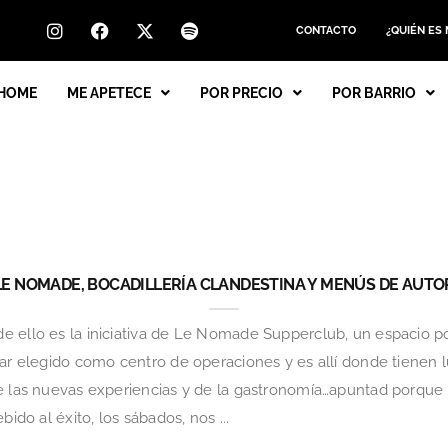
CONTACTO
¿QUIÉN ES
HOME
ME APETECE
POR PRECIO
POR BARRIO
LE NOMADE, BOCADILLERÍA CLANDESTINA Y MENÚS DE AUTO
e ello es la iniciativa de Le Nomade Supperclub, un espacio 
gar elegido como centro de operaciones y es allí donde tienen 
e las nuevas experiencias y de la gastronomía…apuntad porque 
bido al éxito, los sábados, nos ...