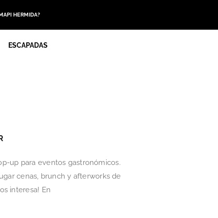
 MAPI HERMIDA?
ESCAPADAS
R
pop-up para eventos gastronómicos.
lugar cenas, brunch y afterworks de
os interesa! En