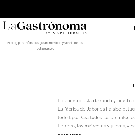
El blog para nómadas gastronómicos y yonkis de los
restaurantes
Lo efímero está de moda y prueba d
La fábrica de Jabones ha sido el lu
todo tipo. Para todos los amantes d
Febrero, los miércoles y jueves, y de