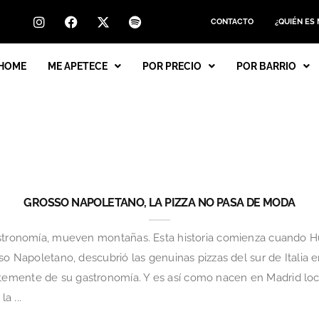
CONTACTO
¿QUIÉN ES
HOME
ME APETECE
POR PRECIO
POR BARRIO
GROSSO NAPOLETANO, LA PIZZA NO PASA DE MODA
astronomía, mueven montañas. Esta historia comienza cuando H
so Napoletano, descubrió las genuinas pizzas del sur de Italia e
emente de su gastronomía. Y es así como nacen en Madrid loc
a ...