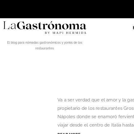
El blog para nómadas gastronómicos y yonkis de los
restaurantes
Va a ser verdad que el amor y la g
propietario de los restaurantes Gros
Nápoles donde se enamoró fervient
viajar desde el centro de Italia hasta l