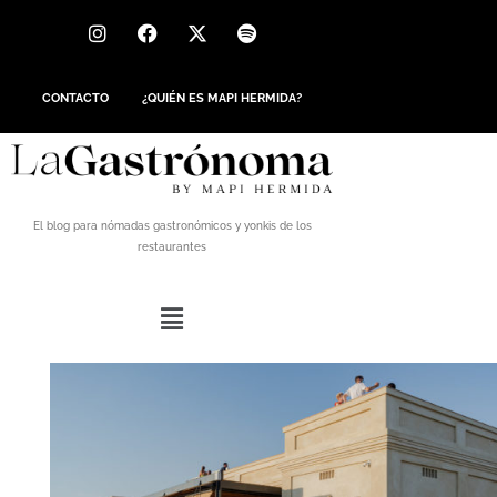
CONTACTO
¿QUIÉN ES MAPI HERMIDA?
El blog para nómadas gastronómicos y yonkis de los
restaurantes