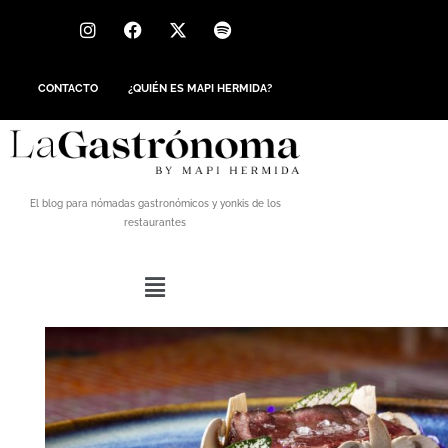
CONTACTO
¿QUIÉN ES MAPI HERMIDA?
El blog para nómadas gastronómicos y yonkis de los
restaurantes