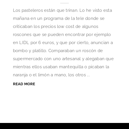
Los pasteleros están que trinan. Lo he visto esta
mañana en un programa de la tele donde se
criticaban los precios low cost de algunos
roscones que se pueden encontrar por ejemplo
en LIDL por 6 euros, y que por cierto, anuncian a
bombo y platillo. Comparaban un roscón de
supermercado con uno artesanal y alegaban que
mientras ellos usaban mantequilla o picaban la
naranja o el limón a mano, los otros ...
READ MORE