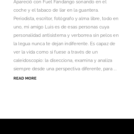
Apareció con Fuel Fandango sonando en el
coche y el tabaco de liar en la guantera.
Periodista, escritor, fotógrafo y alma libre, todo en
uno, mi amigo Luis es de esas personas cuya
personalidad antisistema y verborrea sin pelos en
la legua nunca te dejan indiferente. Es capaz de
ver la vida como si fuese a través de un
caleidoscopio: la disecciona, examina y analiza
siempre desde una perspectiva diferente, para ...
READ MORE