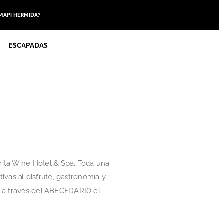
 MAPI HERMIDA?
ESCAPADAS
rita Wine Hotel & Spa. Toda una
ivas al disfrute, gastronomía y
s a través del ABECEDARIO el