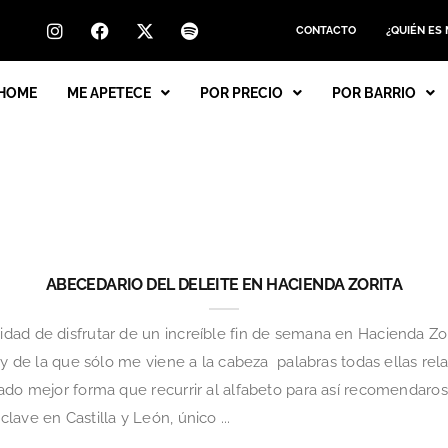
CONTACTO
¿QUIÉN ES
HOME
ME APETECE
POR PRECIO
POR BARRIO
ABECEDARIO DEL DELEITE EN HACIENDA ZORITA
dad de disfrutar de un increíble fin de semana en Hacienda Zo
 y de la que sólo me viene a la cabeza palabras todas ellas relat
rado mejor forma que recurrir al alfabeto para así recomendaro
ave en Castilla y León, único ...