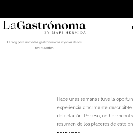
El blog para nómadas gastronómicos y yonkis de los
restaurantes
Hace unas semanas tuve la oportuni
experiencia difícilmente describible
delectación. Por eso, no he encont
resumen de los placeres de este encl