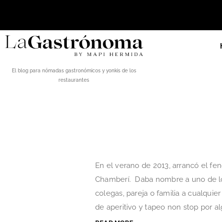
El blog para nómadas gastronómicos y yonkis de los
restaurantes
En el verano de 2013, arrancó el 
Chamberí. Daba nombre a uno de lo
colegas, pareja o familia a cualquie
de aperitivo y tapeo non stop por al