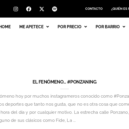
CONTACTO
¿QUIÉN ES
HOME
ME APETECE
POR PRECIO
POR BARRIO
EL FENÓMENO… #PONZANING
fenómeno hoy por muchos instagrameros conocido como #Ponzan
s deportes que tanto nos gusta, que no es otra cosa que com
r hora del día y por cualquier motivo. La estrecha calle Ponzan
guno de sus clásicos como Fide, La ...