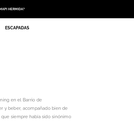
 MAPI HERMIDA?
ESCAPADAS
ing en el Barrio de
er y beber, acompañado bien de
o, que siempre había sido sinónimo