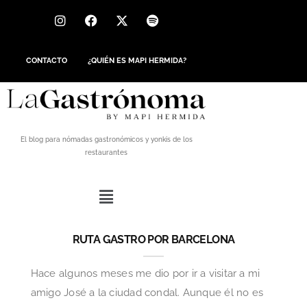
CONTACTO
¿QUIÉN ES MAPI HERMIDA?
El blog para nómadas gastronómicos y yonkis de los
restaurantes
RUTA GASTRO POR BARCELONA
Hace algunos meses me dio por ir a visitar a mi
amigo José a la ciudad condal. Aunque él no es