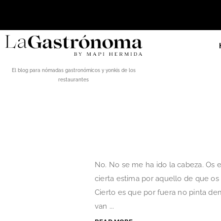
El blog para nómadas gastronómicos y yonkis de los
restaurantes
No. No se me ha ido la cabeza. Os 
cierta estima por aquello de que os
Cierto es que por fuera no pinta de
van ...