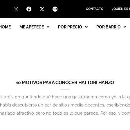
CONTACTO
¿QUIÉN ES
HOME
ME APETECE
POR PRECIO
POR BARRIO
10 MOTIVOS PARA CONOCER HATTORI HANZO
estaréis preguntando qué hace una gastrónoma como yo, a la 
 había descubierto un par de sitios medio decentes, escribiend
masiado atractivo pero no todo es lo que parece. Por eso, y com