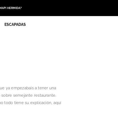
 MAPI HERMIDA?
ESCAPADAS
que ya empezabais a tener una
o sobre semejante restaurante.
o todo tiene su explicación, aquí