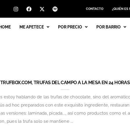
CONTACTO
¿QUIÉN ES
HOME
ME APETECE
POR PRECIO
POR BARRIO
TRUFBOX.COM, TRUFAS DEL CAMPO A LA MESA EN 24 HORAS
 estoy hablando de las trufas de chocolate, sino del aromáti
s ad hoc preparados con este exquisito ingrediente, restauran
s versiones: laminada, picada..., así como productos como el 
n, pues la trufa solo se mantiene ...