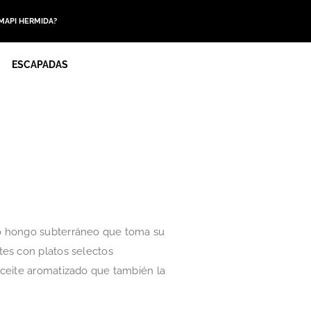
 MAPI HERMIDA?
ESCAPADAS
co hongo subterráneo que toma su
tes con platos selectos
aceite aromatizado que también la