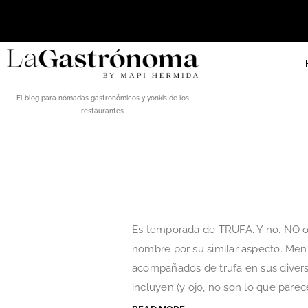
El blog para nómadas gastronómicos y yonkis de los
restaurantes
Es temporada de TRUFA. Y no. NO os
nombre por su similar aspecto. Menú
acompañados de trufa en sus diversa
incluyen (y ojo, no son lo que parece