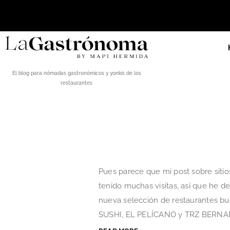
El blog para nómadas gastronómicos y yonkis de los
restaurantes
Pues parece que mi post sobre sitios
tenido muchas visitas, así que he d
nueva selección de restaurantes 
SUSHI, EL PELÍCANO y TRZ BERNABÉU .