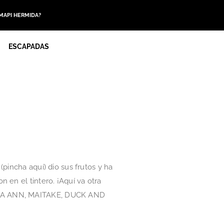
 MAPI HERMIDA?
ESCAPADAS
pincha aquí) dio sus frutos y ha
 en el tintero. ¡Aquí va otra
BARA ANN, MAITAKE, DUCK AND