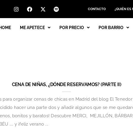
CONTACTO
¿QUIÉN ES
HOME
ME APETECE
POR PRECIO
POR BARRIO
CENA DE NIÑAS, ¿DÓNDE RESERVAMOS? (PARTE II)
 para organizar cenas de chicas en Madrid del blog El Tenedor (
ecidido hacer una parte dos y añadir algunos que se me quedaron
buenos, bonitos y baratos! Descubre MERCI, MEJILLÓN, BÁR
... y ¡feliz verano ...