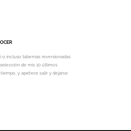
NOCER
ei o incluso tabernas reversionadas
selección de mis 10 últimos
iempo, y apetece salir y dejarse