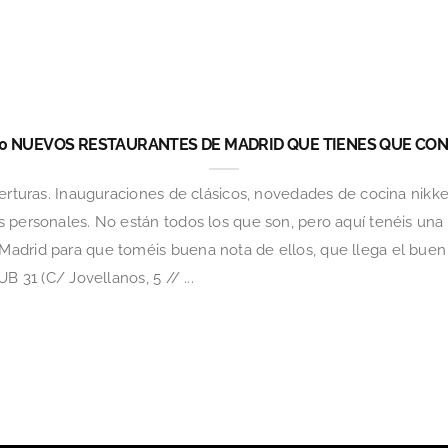
10 NUEVOS RESTAURANTES DE MADRID QUE TIENES QUE CO
perturas. Inauguraciones de clásicos, novedades de cocina nikk
 personales. No están todos los que son, pero aquí tenéis una 
drid para que toméis buena nota de ellos, que llega el buen t
B 31 (C/ Jovellanos, 5 // ...